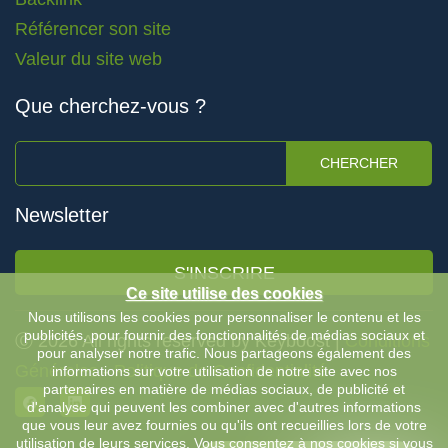
Référencer son site
Valeur du site web
Que cherchez-vous ?
CHERCHER
Newsletter
S'INSCRIRE
Ce site utilise des cookies
Nous utilisons les cookies pour personnaliser le contenu et les
publicités, pour fournir des fonctionnalités de médias sociaux et
Ⓒ 2026 All rights reserved by Keyboost |
Conditions
pour analyser notre trafic. Nous partageons également des
Générales
-
Politique de Confidentialité
informations sur votre utilisation de notre site avec nos
partenaires en matière de médias sociaux, de publicité et
d'analyse qui peuvent les combiner avec d'autres informations
que vous leur avez fournies ou qu'ils ont recueillies lors de votre
utilisation de leurs services. Vous consentez à nos cookies si vous