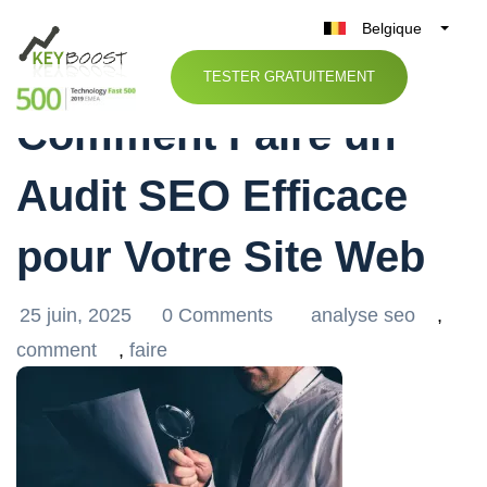
Belgique
Guide Pratique :
België
TESTER GRATUITEMENT
Nederland
Comment Faire un
France
Deutschland
Audit SEO Efficace
UK
España
pour Votre Site Web
Italia
25 juin, 2025
0 Comments
analyse seo
,
comment
,
faire