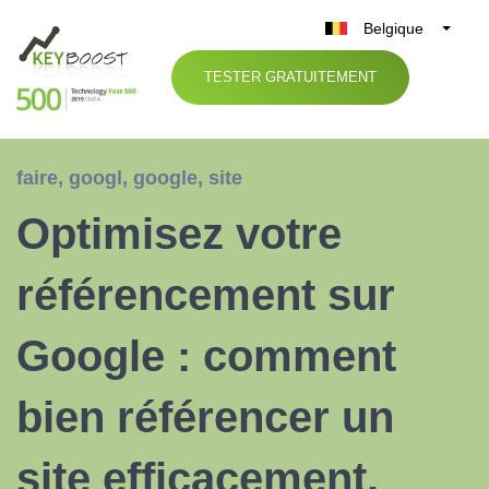
Belgique
België
TESTER GRATUITEMENT
Nederland
France
Deutschland
faire
,
googl
,
google
,
site
UK
Optimisez votre
España
Italia
référencement sur
Google : comment
bien référencer un
site efficacement.