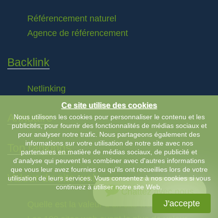
Référencement naturel
Agence de référencement
Backlink
Netlinking
Ce site utilise des cookies
Annuaire
Nous utilisons les cookies pour personnaliser le contenu et les
publicités, pour fournir des fonctionnalités de médias sociaux et
pour analyser notre trafic. Nous partageons également des
informations sur votre utilisation de notre site avec nos
Top rankings
partenaires en matière de médias sociaux, de publicité et
d'analyse qui peuvent les combiner avec d'autres informations
que vous leur avez fournies ou qu'ils ont recueillies lors de votre
Valeur du site web
utilisation de leurs services. Vous consentez à nos cookies si vous
continuez à utiliser notre site Web.
Chattez avec nous
J'accepte
Quelle est la valeur d’un site web ?