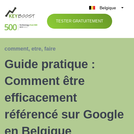
Belgique
België
TESTER GRATUITEMENT
Nederland
France
Deutschland
comment
,
etre
,
faire
UK
Guide pratique :
España
Italia
Comment être
efficacement
référencé sur Google
en Belgique