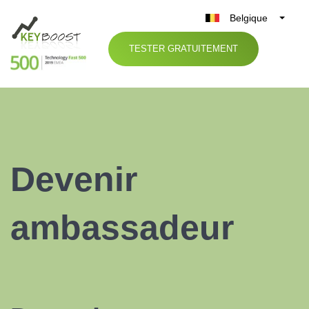
Belgique
België
TESTER GRATUITEMENT
Nederland
France
Deutschland
UK
España
Devenir
Italia
ambassadeur