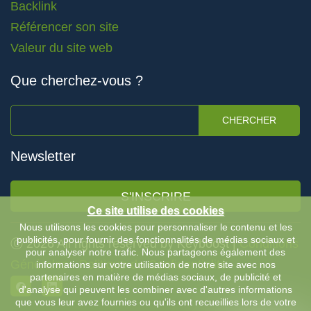
Backlink
Référencer son site
Valeur du site web
Que cherchez-vous ?
CHERCHER
Newsletter
S'INSCRIRE
Ce site utilise des cookies
Nous utilisons les cookies pour personnaliser le contenu et les
publicités, pour fournir des fonctionnalités de médias sociaux et
Ⓒ 2026 All rights reserved by Keyboost |
Conditions
pour analyser notre trafic. Nous partageons également des
Générales
-
Politique de Confidentialité
informations sur votre utilisation de notre site avec nos
partenaires en matière de médias sociaux, de publicité et
d'analyse qui peuvent les combiner avec d'autres informations
que vous leur avez fournies ou qu'ils ont recueillies lors de votre