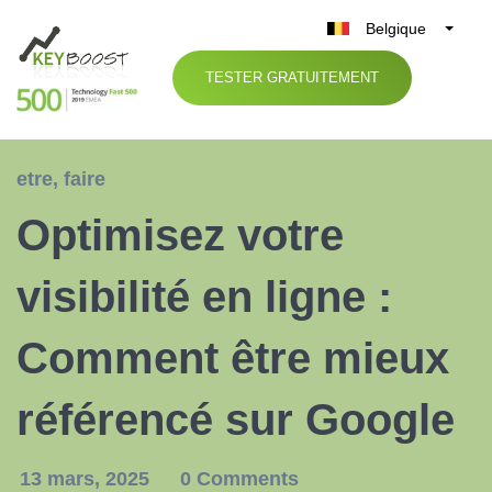
Belgique
België
TESTER GRATUITEMENT
Nederland
France
Deutschland
etre
,
faire
UK
Optimisez votre
España
Italia
visibilité en ligne :
Comment être mieux
référencé sur Google
13 mars, 2025
0 Comments