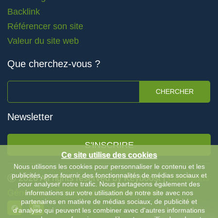
Backlink
Référencer son site
Valeur du site web
Que cherchez-vous ?
CHERCHER
Newsletter
S'INSCRIRE
Ce site utilise des cookies
Nous utilisons les cookies pour personnaliser le contenu et les
publicités, pour fournir des fonctionnalités de médias sociaux et
Ⓒ 2026 All rights reserved by Keyboost |
Conditions
pour analyser notre trafic. Nous partageons également des
Générales
-
Politique de Confidentialité
informations sur votre utilisation de notre site avec nos
partenaires en matière de médias sociaux, de publicité et
d'analyse qui peuvent les combiner avec d'autres informations