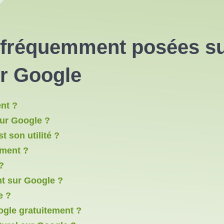
 fréquemment posées su
r Google
nt ?
sur Google ?
t son utilité ?
ement ?
?
t sur Google ?
e ?
ogle gratuitement ?