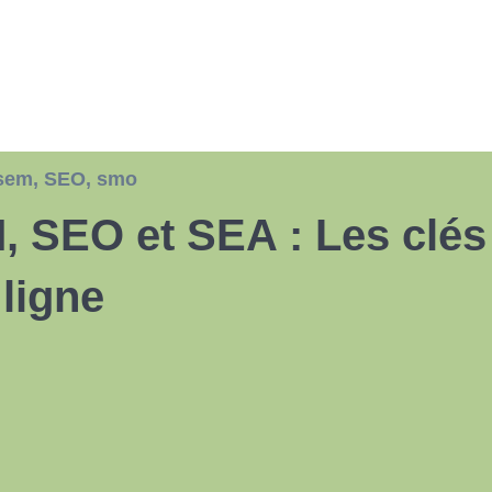
sem
,
SEO
,
smo
, SEO et SEA : Les clés
 ligne