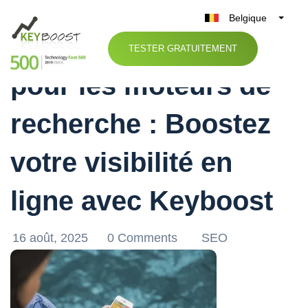
Belgique
Optimisation avancée
België
TESTER GRATUITEMENT
Nederland
pour les moteurs de
France
Deutschland
recherche : Boostez
UK
España
votre visibilité en
Italia
ligne avec Keyboost
16 août, 2025
0 Comments
SEO