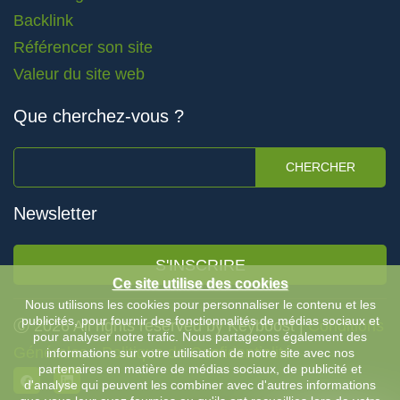
Backlink
Référencer son site
Valeur du site web
Que cherchez-vous ?
CHERCHER
Newsletter
S'INSCRIRE
Ce site utilise des cookies
Nous utilisons les cookies pour personnaliser le contenu et les
publicités, pour fournir des fonctionnalités de médias sociaux et
Ⓒ 2026 All rights reserved by Keyboost |
Conditions
pour analyser notre trafic. Nous partageons également des
Générales
-
Politique de Confidentialité
informations sur votre utilisation de notre site avec nos
partenaires en matière de médias sociaux, de publicité et
d'analyse qui peuvent les combiner avec d'autres informations