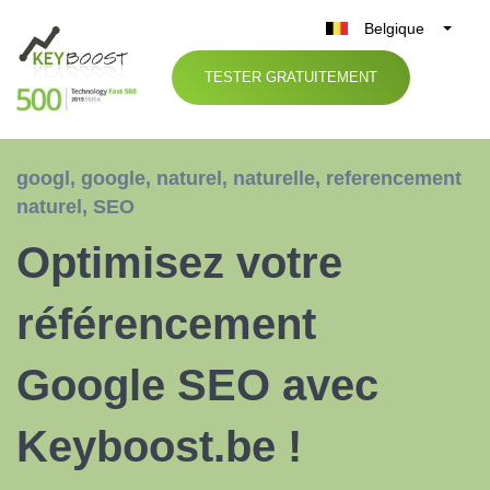
Belgique
België
TESTER GRATUITEMENT
Nederland
France
Deutschland
googl
,
google
,
naturel
,
naturelle
,
referencement
UK
naturel
,
SEO
España
Optimisez votre
Italia
référencement
Google SEO avec
Keyboost.be !