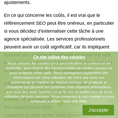
ajustements.
En ce qui concerne les coûts, il est vrai que le
référencement SEO peut être onéreux, en particulier
si vous décidez d’externaliser cette tâche à une
agence spécialisée. Les services professionnels
peuvent avoir un coût significatif, car ils impliquent
souvent une analyse approfondie de votre site web,
Ce site utilise des cookies
la création de contenu optimisé, la gestion des liens
Nous utilisons les cookies pour personnaliser le contenu et les
publicités, pour fournir des fonctionnalités de médias sociaux et
et bien d’autres aspects du référencement.
pour analyser notre trafic. Nous partageons également des
informations sur votre utilisation de notre site avec nos
partenaires en matière de médias sociaux, de publicité et
Cependant, il est important de noter que le
d'analyse qui peuvent les combiner avec d'autres informations
référencement SEO peut également être réalisé en
que vous leur avez fournies ou qu'ils ont recueillies lors de votre
utilisation de leurs services. Vous consentez à nos cookies si vous
interne, ce qui peut réduire les coûts. Si vous avez
continuez à utiliser notre site Web.
Chattez avec nous
les compétences nécessaires et le temps pour vous
J'accepte
consacrer à cette tâche, vous pouvez économiser