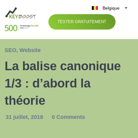
Belgique
België
TESTER GRATUITEMENT
Nederland
France
Deutschland
SEO
,
Website
UK
La balise canonique
España
Italia
1/3 : d’abord la
théorie
31 juillet, 2018
0 Comments