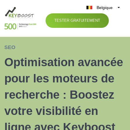
Belgique
België
TESTER GRATUITEMENT
Nederland
France
Deutschland
SEO
UK
Optimisation avancée
España
Italia
pour les moteurs de
recherche : Boostez
votre visibilité en
ligne avec Keyboost