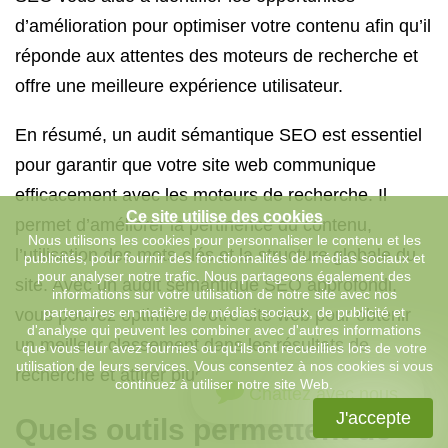
d’amélioration pour optimiser votre contenu afin qu’il
réponde aux attentes des moteurs de recherche et
offre une meilleure expérience utilisateur.
En résumé, un audit sémantique SEO est essentiel
pour garantir que votre site web communique
efficacement avec les moteurs de recherche. Il
Ce site utilise des cookies
permet d’améliorer la pertinence du contenu,
Nous utilisons les cookies pour personnaliser le contenu et les
l’utilisation des mots-clés et la structure globale du
publicités, pour fournir des fonctionnalités de médias sociaux et
pour analyser notre trafic. Nous partageons également des
site. Avec un audit sémantique SEO approfondi,
informations sur votre utilisation de notre site avec nos
partenaires en matière de médias sociaux, de publicité et
vous pouvez optimiser votre site web pour obtenir
d'analyse qui peuvent les combiner avec d'autres informations
un meilleur classement dans les résultats de
que vous leur avez fournies ou qu'ils ont recueillies lors de votre
utilisation de leurs services. Vous consentez à nos cookies si vous
recherche et attirer plus de trafic qualifié.
continuez à utiliser notre site Web.
Chattez avec nous
J'accepte
Quels outils permettent de