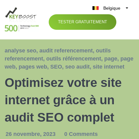
Belgique
België
TESTER GRATUITEMENT
Nederland
France
Deutschland
analyse seo
,
audit referencement
,
outils
UK
referencement
,
outils référencement
,
page
,
page
España
web
,
pages web
,
SEO
,
seo audit
,
site internet
Italia
Optimisez votre site
internet grâce à un
audit SEO complet
26 novembre, 2023
0 Comments