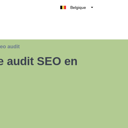
Belgique
België
Nederland
France
Deutschland
eo audit
UK
e audit SEO en
España
Italia