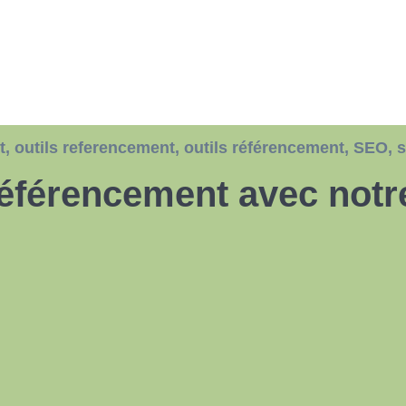
t
,
outils referencement
,
outils référencement
,
SEO
,
s
référencement avec notr