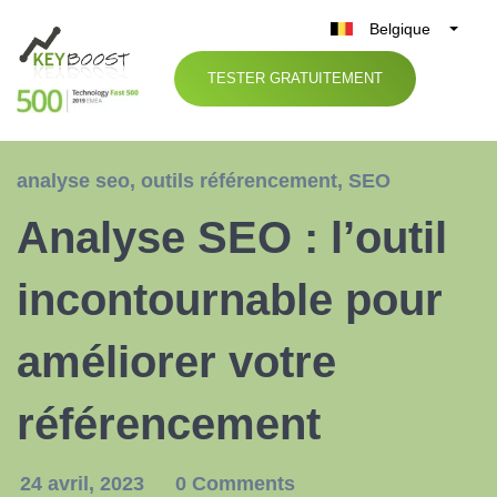
Belgique
België
TESTER GRATUITEMENT
Nederland
France
Deutschland
analyse seo
,
outils référencement
,
SEO
UK
Analyse SEO : l’outil
España
Italia
incontournable pour
améliorer votre
référencement
24 avril, 2023
0 Comments