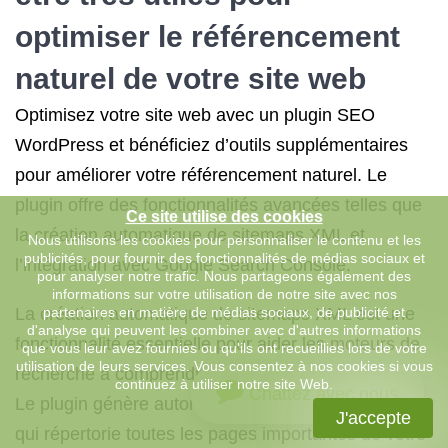
optimiser le référencement
naturel de votre site web
Optimisez votre site web avec un plugin SEO
WordPress et bénéficiez d’outils supplémentaires
pour améliorer votre référencement naturel. Le
plugin offre des fonctionnalités avancées telles que
Ce site utilise des cookies
la création automatique de sitemaps XML et
Nous utilisons les cookies pour personnaliser le contenu et les
publicités, pour fournir des fonctionnalités de médias sociaux et
l’intégration avec Google Search Console.
pour analyser notre trafic. Nous partageons également des
informations sur votre utilisation de notre site avec nos
La création automatique de sitemaps XML est une
partenaires en matière de médias sociaux, de publicité et
d'analyse qui peuvent les combiner avec d'autres informations
fonctionnalité essentielle pour aider les moteurs de
que vous leur avez fournies ou qu'ils ont recueillies lors de votre
utilisation de leurs services. Vous consentez à nos cookies si vous
recherche à comprendre la structure de votre site.
continuez à utiliser notre site Web.
Chattez avec nous
Le plugin génère automatiquement un plan du site
J'accepte
qui répertorie toutes les pages importantes de votre