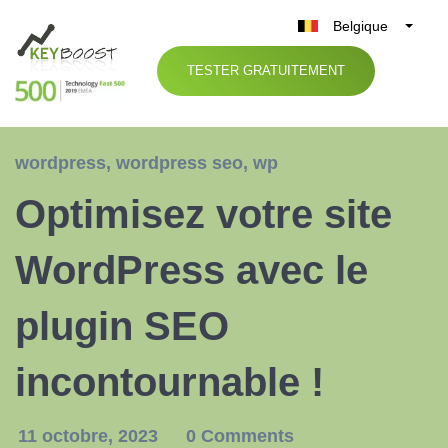
Belgique
België
TESTER GRATUITEMENT
Nederland
France
Deutschland
wordpress
,
wordpress seo
,
wp
UK
Optimisez votre site
España
Italia
WordPress avec le
plugin SEO
incontournable !
11 octobre, 2023
0 Comments