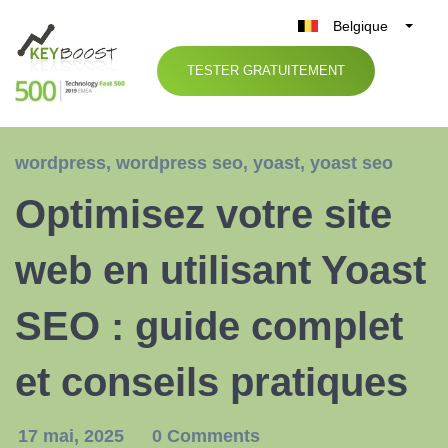
Belgique
België
TESTER GRATUITEMENT
Nederland
France
Deutschland
wordpress
,
wordpress seo
,
yoast
,
yoast seo
UK
Optimisez votre site
España
Italia
web en utilisant Yoast
SEO : guide complet
et conseils pratiques
17 mai, 2025
0 Comments