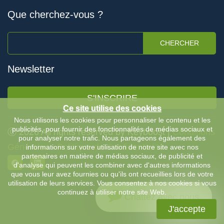
Que cherchez-vous ?
CHERCHER
Newsletter
S'INSCRIRE
Ce site utilise des cookies
Nous utilisons les cookies pour personnaliser le contenu et les
publicités, pour fournir des fonctionnalités de médias sociaux et
Ⓒ 2026 All rights reserved by Keyboost |
Conditions
pour analyser notre trafic. Nous partageons également des
Générales
-
Politique de Confidentialité
informations sur votre utilisation de notre site avec nos
partenaires en matière de médias sociaux, de publicité et
d'analyse qui peuvent les combiner avec d'autres informations
que vous leur avez fournies ou qu'ils ont recueillies lors de votre
utilisation de leurs services. Vous consentez à nos cookies si vous
continuez à utiliser notre site Web.
Chattez avec nous
J'accepte