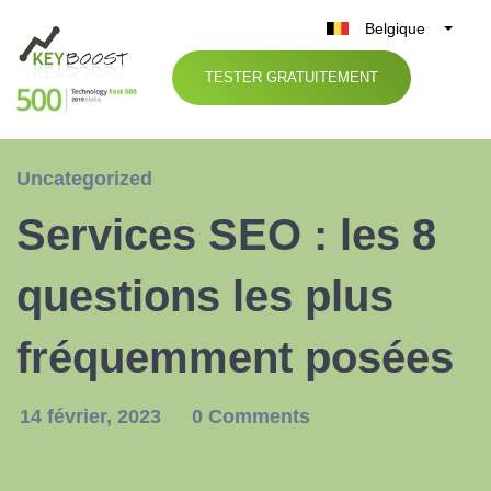
Belgique
België
TESTER GRATUITEMENT
Nederland
France
Deutschland
Uncategorized
UK
Services SEO : les 8
España
Italia
questions les plus
fréquemment posées
14 février, 2023
0 Comments