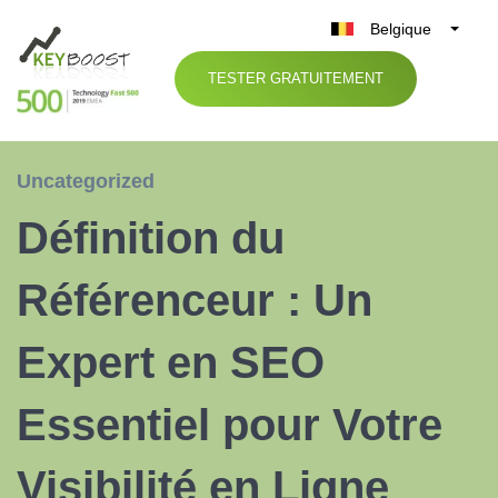
Belgique
België
TESTER GRATUITEMENT
Nederland
France
Deutschland
Uncategorized
UK
Définition du
España
Italia
Référenceur : Un
Expert en SEO
Essentiel pour Votre
Visibilité en Ligne