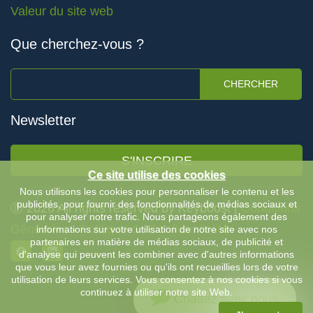
Valeur du site web
Que cherchez-vous ?
CHERCHER
Newsletter
S'INSCRIRE
Ce site utilise des cookies
Nous utilisons les cookies pour personnaliser le contenu et les
publicités, pour fournir des fonctionnalités de médias sociaux et
Ⓒ 2026 All rights reserved by Keyboost |
Conditions
pour analyser notre trafic. Nous partageons également des
Générales
-
Politique de Confidentialité
informations sur votre utilisation de notre site avec nos
partenaires en matière de médias sociaux, de publicité et
d'analyse qui peuvent les combiner avec d'autres informations
que vous leur avez fournies ou qu'ils ont recueillies lors de votre
utilisation de leurs services. Vous consentez à nos cookies si vous
continuez à utiliser notre site Web.
Chattez avec nous