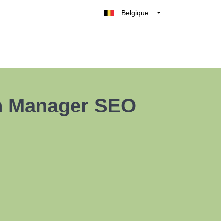
Belgique
België
Nederland
France
Deutschland
UK
 un Manager SEO
España
Italia