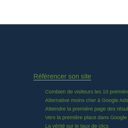
Référencer son site
Combien de visiteurs les 10 premièr
Alternative moins cher à Google Ad
Atteindre la première page des résu
Vers la première place dans Google
La vérité sur le taux de clics