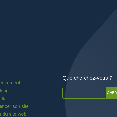
Que cherchez-vous ?
rencement
nking
CHE
ink
encer son site
r du site web