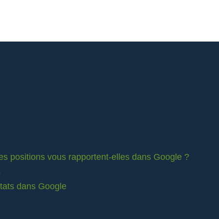
es positions vous rapportent-elles dans Google ?
s
ltats dans Google