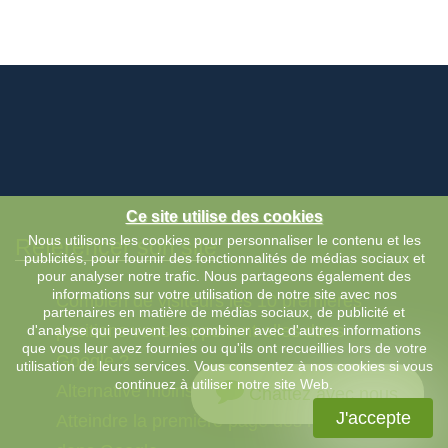
Ce site utilise des cookies
Nous utilisons les cookies pour personnaliser le contenu et les
Référencer son site
publicités, pour fournir des fonctionnalités de médias sociaux et
pour analyser notre trafic. Nous partageons également des
informations sur votre utilisation de notre site avec nos
Combien de visiteurs les 10 premières
partenaires en matière de médias sociaux, de publicité et
positions vous rapportent-elles dans
d'analyse qui peuvent les combiner avec d'autres informations
que vous leur avez fournies ou qu'ils ont recueillies lors de votre
Google ?
utilisation de leurs services. Vous consentez à nos cookies si vous
continuez à utiliser notre site Web.
Alternative moins cher à Google Ads
Chattez avec nous
J'accepte
Atteindre la première page des résultats