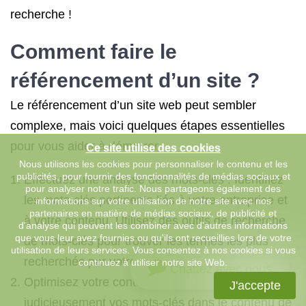
recherche !
Comment faire le
référencement d’un site ?
Le référencement d’un site web peut sembler
complexe, mais voici quelques étapes essentielles
pour vous aider à démarrer :
Ce site utilise des cookies
Nous utilisons les cookies pour personnaliser le contenu et les
publicités, pour fournir des fonctionnalités de médias sociaux et
Effectuez une analyse des mots-clés : Identifiez
pour analyser notre trafic. Nous partageons également des
les mots-clés pertinents liés à votre entreprise et
informations sur votre utilisation de notre site avec nos
partenaires en matière de médias sociaux, de publicité et
à votre contenu. Utilisez des outils de recherche
d'analyse qui peuvent les combiner avec d'autres informations
que vous leur avez fournies ou qu'ils ont recueillies lors de votre
de mots-clés pour trouver les termes les plus
utilisation de leurs services. Vous consentez à nos cookies si vous
recherchés par votre public cible.
continuez à utiliser notre site Web.
Chattez avec nous
Optimisez votre contenu : Intégrez
J'accepte
judicieusement vos mots-clés dans le contenu de