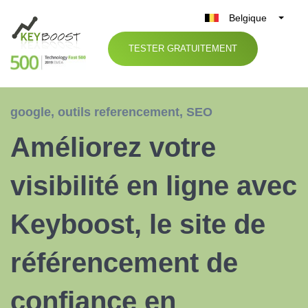
Belgique
België
TESTER GRATUITEMENT
Nederland
France
Deutschland
google
,
outils referencement
,
SEO
UK
Améliorez votre
España
Italia
visibilité en ligne avec
Keyboost, le site de
référencement de
confiance en