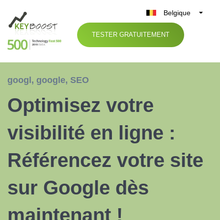
Belgique
België
TESTER GRATUITEMENT
Nederland
France
Deutschland
googl
,
google
,
SEO
UK
Optimisez votre
España
Italia
visibilité en ligne :
Référencez votre site
sur Google dès
maintenant !