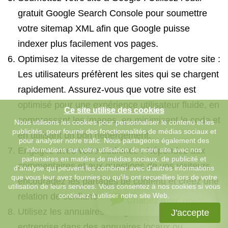
gratuit Google Search Console pour soumettre
votre sitemap XML afin que Google puisse
indexer plus facilement vos pages.
Optimisez la vitesse de chargement de votre site :
Les utilisateurs préfèrent les sites qui se chargent
rapidement. Assurez-vous que votre site est
optimisé pour une expérience utilisateur fluide, en
Ce site utilise des cookies
compressant les images, en minimisant le code et
Nous utilisons les cookies pour personnaliser le contenu et les
publicités, pour fournir des fonctionnalités de médias sociaux et
en utilisant un bon hébergement.
pour analyser notre trafic. Nous partageons également des
Engagez avec votre audience : Répondez aux
informations sur votre utilisation de notre site avec nos
partenaires en matière de médias sociaux, de publicité et
commentaires et aux questions de vos visiteurs,
d'analyse qui peuvent les combiner avec d'autres informations
que vous leur avez fournies ou qu'ils ont recueillies lors de votre
encouragez les partages de contenu et créez une
utilisation de leurs services. Vous consentez à nos cookies si vous
relation de confiance avec votre audience.
continuez à utiliser notre site Web.
Chattez avec nous
Utilisez les annuaires en ligne : Inscrivez votre
J'accepte
entreprise dans des annuaires locaux ou