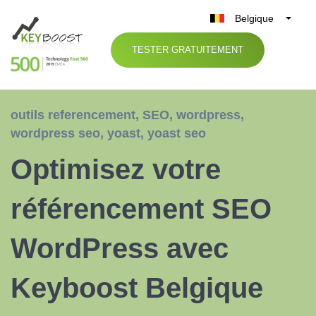
Belgique
België
TESTER GRATUITEMENT
Nederland
France
Deutschland
outils referencement
,
SEO
,
wordpress
,
UK
wordpress seo
,
yoast
,
yoast seo
España
Optimisez votre
Italia
référencement SEO
WordPress avec
Keyboost Belgique