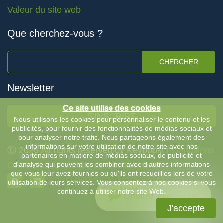
Valeur du site web
Que cherchez-vous ?
CHERCHER
Newsletter
Ce site utilise des cookies
S'INSCRIRE
Nous utilisons les cookies pour personnaliser le contenu et les
publicités, pour fournir des fonctionnalités de médias sociaux et
pour analyser notre trafic. Nous partageons également des
informations sur votre utilisation de notre site avec nos
Ⓒ 2026 All rights reserved by Keyboost |
Conditions
partenaires en matière de médias sociaux, de publicité et
Générales
d'analyse qui peuvent les combiner avec d'autres informations
-
Politique de Confidentialité
que vous leur avez fournies ou qu'ils ont recueillies lors de votre
utilisation de leurs services. Vous consentez à nos cookies si vous
continuez à utiliser notre site Web.
Chattez avec nous
J'accepte