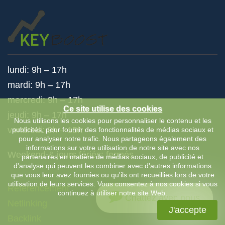
lundi: 9h – 17h
mardi: 9h – 17h
mercredi: 9h – 17h
Ce site utilise des cookies
jeudi: 9h – 17h
Nous utilisons les cookies pour personnaliser le contenu et les
vendredi: 9h – 15h
publicités, pour fournir des fonctionnalités de médias sociaux et
pour analyser notre trafic. Nous partageons également des
informations sur votre utilisation de notre site avec nos
Weekend & jours fériés: fermés
partenaires en matière de médias sociaux, de publicité et
d'analyse qui peuvent les combiner avec d'autres informations
que vous leur avez fournies ou qu'ils ont recueillies lors de votre
utilisation de leurs services. Vous consentez à nos cookies si vous
Référencement
continuez à utiliser notre site Web.
Chattez avec nous
Netlinking
J'accepte
Backlink