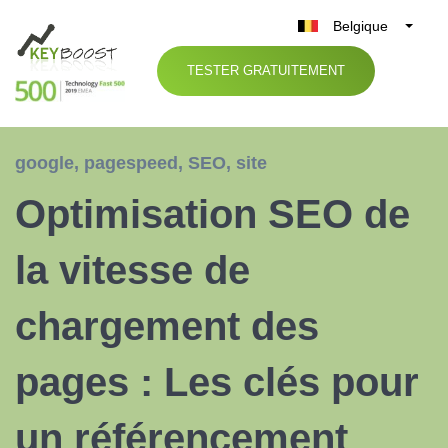
Belgique
België
TESTER GRATUITEMENT
Nederland
France
Deutschland
google
,
pagespeed
,
SEO
,
site
UK
Optimisation SEO de
España
Italia
la vitesse de
chargement des
pages : Les clés pour
un référencement