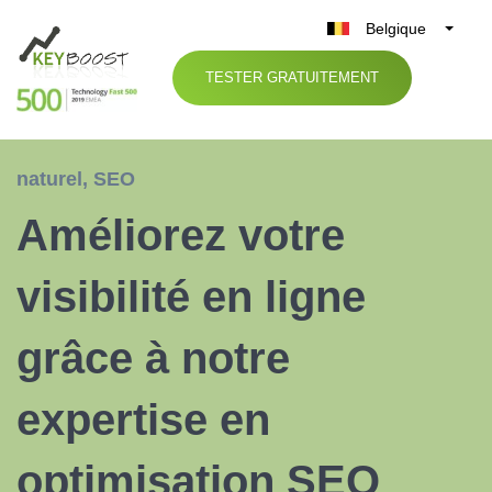
Belgique
België
TESTER GRATUITEMENT
Nederland
France
Deutschland
naturel
,
SEO
UK
Améliorez votre
España
Italia
visibilité en ligne
grâce à notre
expertise en
optimisation SEO