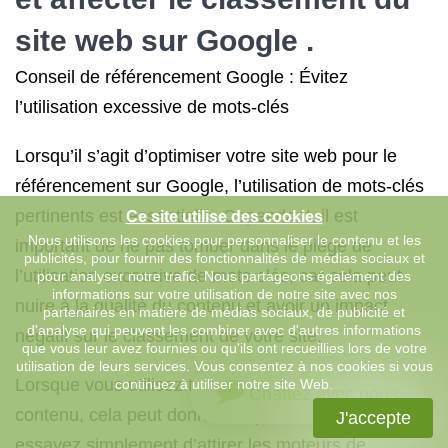
site web sur Google .
Conseil de référencement Google : Évitez
l’utilisation excessive de mots-clés
Lorsqu’il s’agit d’optimiser votre site web pour le
référencement sur Google, l’utilisation de mots-clés
pertinents est essentielle. Cependant, il est
Ce site utilise des cookies
Nous utilisons les cookies pour personnaliser le contenu et les
important de ne pas tomber dans le piège de
publicités, pour fournir des fonctionnalités de médias sociaux et
l’utilisation excessive de mots-clés, car cela peut
pour analyser notre trafic. Nous partageons également des
informations sur votre utilisation de notre site avec nos
nuire à la qualité du contenu et avoir un impact
partenaires en matière de médias sociaux, de publicité et
d'analyse qui peuvent les combiner avec d'autres informations
négatif sur le classement de votre site.
que vous leur avez fournies ou qu'ils ont recueillies lors de votre
utilisation de leurs services. Vous consentez à nos cookies si vous
Lorsque vous utilisez trop de mots-clés dans votre
continuez à utiliser notre site Web.
Chattez avec nous
contenu, cela peut donner l’impression que vous
J'accepte
essayez simplement d’attirer les moteurs de