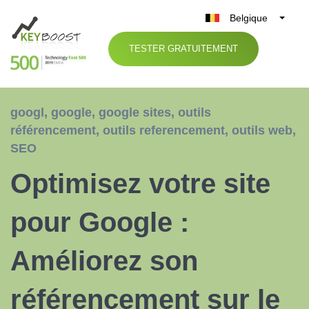
Belgique
België
TESTER GRATUITEMENT
Nederland
France
Deutschland
googl
,
google
,
google sites
,
outils
UK
référencement
,
outils referencement
,
outils web
,
España
SEO
Italia
Optimisez votre site
pour Google :
Améliorez son
référencement sur le