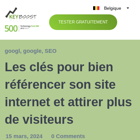
Belgique
België
TESTER GRATUITEMENT
Nederland
France
Deutschland
googl
,
google
,
SEO
UK
Les clés pour bien
España
Italia
référencer son site
internet et attirer plus
de visiteurs
15 mars, 2024
0 Comments