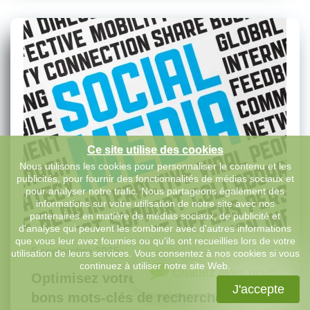
Ce site utilise des cookies
Nous utilisons les cookies pour personnaliser le contenu et les
publicités, pour fournir des fonctionnalités de médias sociaux et
pour analyser notre trafic. Nous partageons également des
informations sur votre utilisation de notre site avec nos
partenaires en matière de médias sociaux, de publicité et
d'analyse qui peuvent les combiner avec d'autres informations
que vous leur avez fournies ou qu'ils ont recueillies lors de votre
6 septembre 2025
utilisation de leurs services. Vous consentez à nos cookies si vous
continuez à utiliser notre site Web.
Chattez avec nous
Optimisez votre site web avec les
J'accepte
bons mots-clés de recherche sur