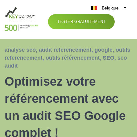
Belgique
België
TESTER GRATUITEMENT
Nederland
France
Deutschland
analyse seo
,
audit referencement
,
google
,
outils
UK
referencement
,
outils référencement
,
SEO
,
seo
España
audit
Italia
Optimisez votre
référencement avec
un audit SEO Google
complet !