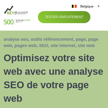
Belgique
België
TESTER GRATUITEMENT
Nederland
France
Deutschland
analyse seo
,
outils référencement
,
page
,
page
UK
web
,
pages web
,
SEO
,
site internet
,
site web
España
Optimisez votre site
Italia
web avec une analyse
SEO de votre page
web