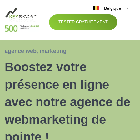
Belgique
België
TESTER GRATUITEMENT
Nederland
France
Deutschland
agence web
,
marketing
UK
Boostez votre
España
Italia
présence en ligne
avec notre agence de
webmarketing de
pointe !