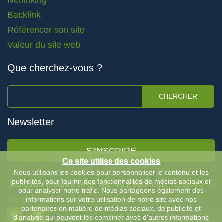
Netlinking
Backlink
Référencer son site
Valeur du site web
Que cherchez-vous ?
CHERCHER
Newsletter
S'INSCRIRE
Ce site utilise des cookies
Nous utilisons les cookies pour personnaliser le contenu et les
publicités, pour fournir des fonctionnalités de médias sociaux et
Ⓒ 2026 All rights reserved by Keyboost |
Conditions
pour analyser notre trafic. Nous partageons également des
Générales
-
Politique de Confidentialité
informations sur votre utilisation de notre site avec nos
partenaires en matière de médias sociaux, de publicité et
d'analyse qui peuvent les combiner avec d'autres informations