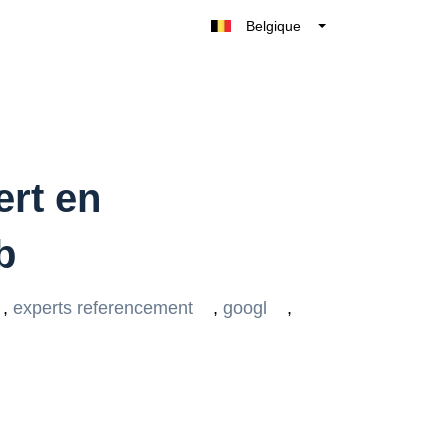
Belgique
België
Nederland
France
Deutschland
UK
ert en
España
b
Italia
,
experts referencement
,
googl
,