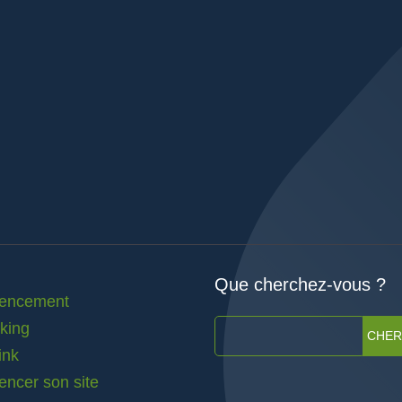
Que cherchez-vous ?
rencement
nking
CHE
ink
encer son site