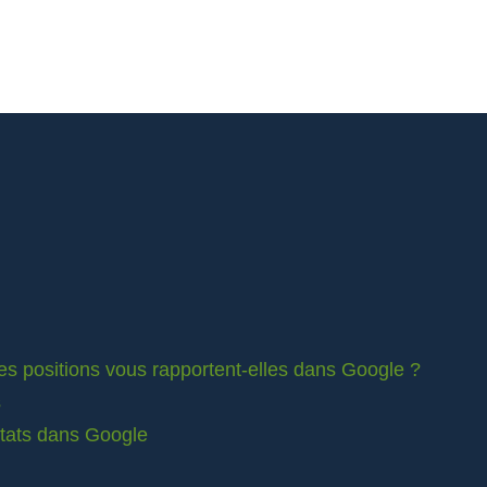
es positions vous rapportent-elles dans Google ?
s
ltats dans Google