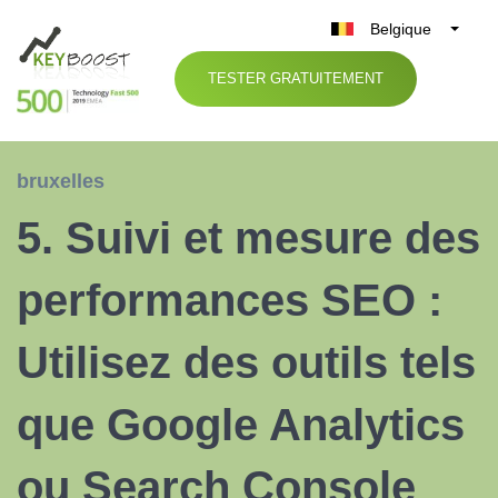
Belgique
België
TESTER GRATUITEMENT
Nederland
France
Deutschland
bruxelles
UK
5. Suivi et mesure des
España
Italia
performances SEO :
Utilisez des outils tels
que Google Analytics
ou Search Console