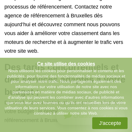
processus de référencement. Contactez notre
agence de référencement à Bruxelles dès
aujourd’hui et découvrez comment nous pouvons
vous aider à améliorer votre classement dans les
moteurs de recherche et à augmenter le trafic vers
votre site web.
Ce site utilise des cookies
Des tarifs concurrentiels et
Nous utilisons les cookies pour personnaliser le contenu et les
publicités, pour fournir des fonctionnalités de médias sociaux et
des services adaptés à votre
pour analyser notre trafic. Nous partageons également des
informations sur votre utilisation de notre site avec nos
budget ;
partenaires en matière de médias sociaux, de publicité et
d'analyse qui peuvent les combiner avec d'autres informations
Des tarifs concurrentiels et des services adaptés à
que vous leur avez fournies ou qu'ils ont recueillies lors de votre
utilisation de leurs services. Vous consentez à nos cookies si vous
votre budget : la promesse de notre agence de
continuez à utiliser notre site Web.
Chattez avec nous
référencement à Bruxelles.
J'accepte