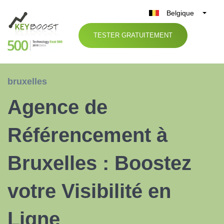
Belgique
België
TESTER GRATUITEMENT
Nederland
France
Deutschland
bruxelles
UK
Agence de
España
Italia
Référencement à
Bruxelles : Boostez
votre Visibilité en
Ligne