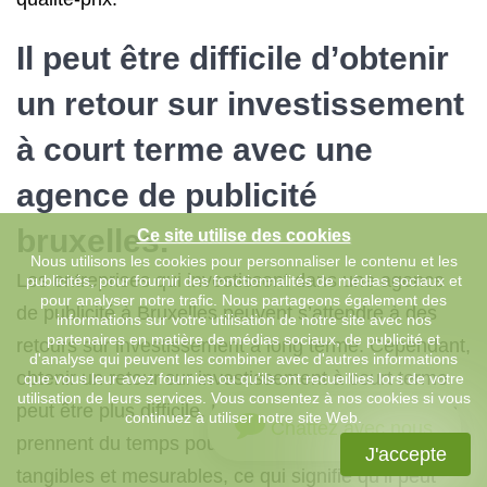
Il peut être difficile d’obtenir
un retour sur investissement
à court terme avec une
agence de publicité
bruxelles.
Ce site utilise des cookies
Nous utilisons les cookies pour personnaliser le contenu et les
Les entreprises qui investissent dans une agence
publicités, pour fournir des fonctionnalités de médias sociaux et
pour analyser notre trafic. Nous partageons également des
de publicité à Bruxelles peuvent s’attendre à des
informations sur votre utilisation de notre site avec nos
partenaires en matière de médias sociaux, de publicité et
retours sur investissement à long terme. Cependant,
d'analyse qui peuvent les combiner avec d'autres informations
obtenir un retour sur investissement à court terme
que vous leur avez fournies ou qu'ils ont recueillies lors de votre
utilisation de leurs services. Vous consentez à nos cookies si vous
peut être plus difficile. Les campagnes publicitaires
continuez à utiliser notre site Web.
Chattez avec nous
prennent du temps pour produire des résultats
J'accepte
tangibles et mesurables, ce qui signifie qu’il peut