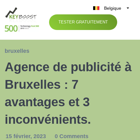
Belgique
België
TESTER GRATUITEMENT
Nederland
France
Deutschland
bruxelles
UK
Agence de publicité à
España
Italia
Bruxelles : 7
avantages et 3
inconvénients.
15 février, 2023
0 Comments