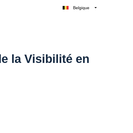
Belgique
België
Nederland
France
Deutschland
UK
 la Visibilité en
España
Italia