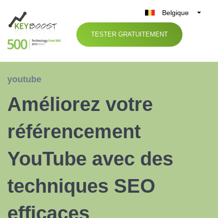
Belgique
België
TESTER GRATUITEMENT
Nederland
France
Deutschland
youtube
UK
Améliorez votre
España
Italia
référencement
YouTube avec des
techniques SEO
efficaces