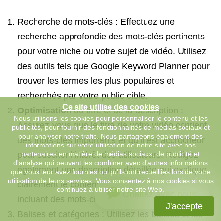
Recherche de mots-clés : Effectuez une
recherche approfondie des mots-clés pertinents
pour votre niche ou votre sujet de vidéo. Utilisez
des outils tels que Google Keyword Planner pour
trouver les termes les plus populaires et
recherchés par votre public cible.
Ce site utilise des cookies
Optimisation
du titre et de la description :
Nous utilisons les cookies pour personnaliser le contenu et les
Assurez-vous que le titre de votre vidéo contient
publicités, pour fournir des fonctionnalités de médias sociaux et
pour analyser notre trafic. Nous partageons également des
des mots-clés importants et qu’il est accrocheur
informations sur votre utilisation de notre site avec nos
pour susciter l’intérêt des utilisateurs. Rédigez
partenaires en matière de médias sociaux, de publicité et
d'analyse qui peuvent les combiner avec d'autres informations
également une description détaillée qui explique
que vous leur avez fournies ou qu'ils ont recueillies lors de votre
utilisation de leurs services. Vous consentez à nos cookies si vous
clairement le contenu de votre vidéo tout en
continuez à utiliser notre site Web.
Chattez avec nous
incluant des mots-clés pertinents.
J'accepte
Balises et catégories : Utilisez les balises et les