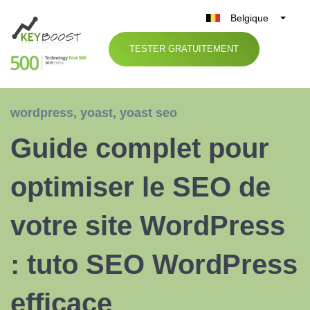
Belgique
België
TESTER GRATUITEMENT
Nederland
France
Deutschland
wordpress
,
yoast
,
yoast seo
UK
Guide complet pour
España
Italia
optimiser le SEO de
votre site WordPress
: tuto SEO WordPress
efficace