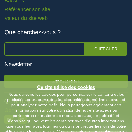
Backlink
Référencer son site
Valeur du site web
Que cherchez-vous ?
CHERCHER
Newsletter
S'INSCRIRE
Ce site utilise des cookies
Nous utilisons les cookies pour personnaliser le contenu et les
publicités, pour fournir des fonctionnalités de médias sociaux et
Ⓒ 2026 All rights reserved by Keyboost |
Conditions
pour analyser notre trafic. Nous partageons également des
Générales
-
Politique de Confidentialité
informations sur votre utilisation de notre site avec nos
partenaires en matière de médias sociaux, de publicité et
d'analyse qui peuvent les combiner avec d'autres informations
que vous leur avez fournies ou qu'ils ont recueillies lors de votre
utilisation de leurs services. Vous consentez à nos cookies si vous