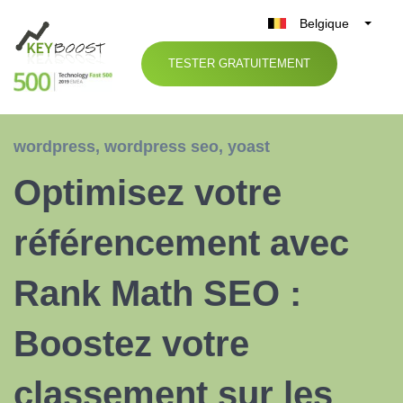
Belgique
België
TESTER GRATUITEMENT
Nederland
France
Deutschland
wordpress
,
wordpress seo
,
yoast
UK
Optimisez votre
España
Italia
référencement avec
Rank Math SEO :
Boostez votre
classement sur les