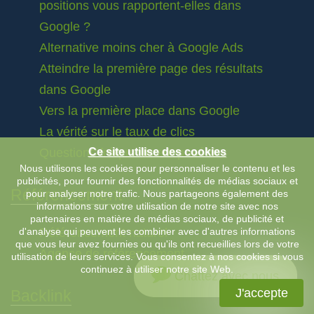
positions vous rapportent-elles dans
Google ?
Alternative moins cher à Google Ads
Atteindre la première page des résultats
dans Google
Vers la première place dans Google
La vérité sur le taux de clics
Questions fréquemment posées
Ce site utilise des cookies
Nous utilisons les cookies pour personnaliser le contenu et les
publicités, pour fournir des fonctionnalités de médias sociaux et
Référencement
pour analyser notre trafic. Nous partageons également des
informations sur votre utilisation de notre site avec nos
partenaires en matière de médias sociaux, de publicité et
d'analyse qui peuvent les combiner avec d'autres informations
Référencement naturel
que vous leur avez fournies ou qu'ils ont recueillies lors de votre
Agence de référencement
utilisation de leurs services. Vous consentez à nos cookies si vous
continuez à utiliser notre site Web.
Chattez avec nous
J'accepte
Backlink