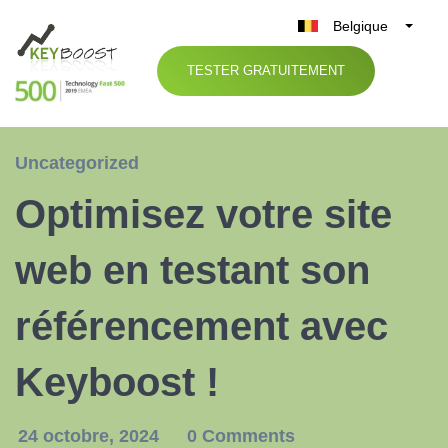
Belgique
België
TESTER GRATUITEMENT
Nederland
France
Deutschland
Uncategorized
UK
Optimisez votre site
España
Italia
web en testant son
référencement avec
Keyboost !
24 octobre, 2024
0 Comments