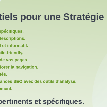
iels pour une Stratégie
spécifiques.
descriptions.
 et informatif.
le-friendly.
 de vos pages.
iorer la navigation.
tés.
mances SEO avec des outils d’analyse.
rement.
pertinents et spécifiques.