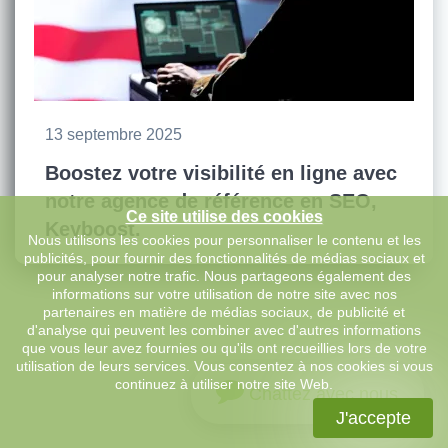
13 septembre 2025
Boostez votre visibilité en ligne avec
notre agence de référence en SEO,
Ce site utilise des cookies
Keyboost.
Nous utilisons les cookies pour personnaliser le contenu et les
publicités, pour fournir des fonctionnalités de médias sociaux et
pour analyser notre trafic. Nous partageons également des
informations sur votre utilisation de notre site avec nos
partenaires en matière de médias sociaux, de publicité et
d'analyse qui peuvent les combiner avec d'autres informations
que vous leur avez fournies ou qu'ils ont recueillies lors de votre
utilisation de leurs services. Vous consentez à nos cookies si vous
continuez à utiliser notre site Web.
Chattez avec nous
J'accepte