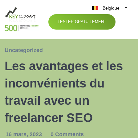
Belgique
België
TESTER GRATUITEMENT
Nederland
France
Deutschland
Uncategorized
UK
Les avantages et les
España
Italia
inconvénients du
travail avec un
freelancer SEO
16 mars, 2023
0 Comments