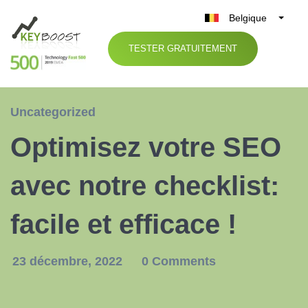
Belgique
België
TESTER GRATUITEMENT
Nederland
France
Deutschland
Uncategorized
UK
Optimisez votre SEO
España
Italia
avec notre checklist:
facile et efficace !
23 décembre, 2022
0 Comments