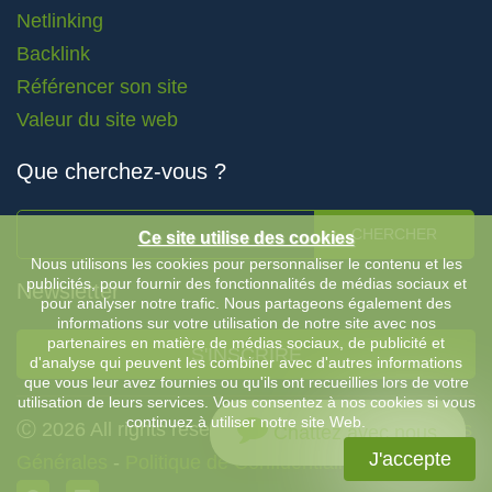
Netlinking
Backlink
Référencer son site
Valeur du site web
Que cherchez-vous ?
CHERCHER
Ce site utilise des cookies
Nous utilisons les cookies pour personnaliser le contenu et les
publicités, pour fournir des fonctionnalités de médias sociaux et
Newsletter
pour analyser notre trafic. Nous partageons également des
informations sur votre utilisation de notre site avec nos
partenaires en matière de médias sociaux, de publicité et
S'INSCRIRE
d'analyse qui peuvent les combiner avec d'autres informations
que vous leur avez fournies ou qu'ils ont recueillies lors de votre
utilisation de leurs services. Vous consentez à nos cookies si vous
continuez à utiliser notre site Web.
Ⓒ 2026 All rights reserved by Keyboost |
Conditions
Chattez avec nous
J'accepte
Générales
-
Politique de Confidentialité