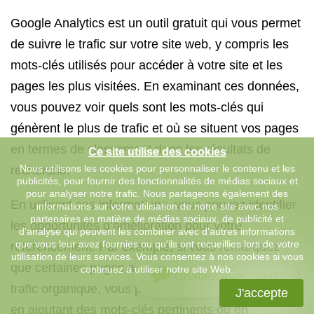
Google Analytics est un outil gratuit qui vous permet
de suivre le trafic sur votre site web, y compris les
mots-clés utilisés pour accéder à votre site et les
pages les plus visitées. En examinant ces données,
vous pouvez voir quels sont les mots-clés qui
génèrent le plus de trafic et où se situent vos pages
en termes de classement dans les résultats de
Ce site utilise des cookies
Nous utilisons les cookies pour personnaliser le contenu et les
recherche.
publicités, pour fournir des fonctionnalités de médias sociaux et
pour analyser notre trafic. Nous partageons également des
En utilisant ces informations, vous pouvez identifier
informations sur votre utilisation de notre site avec nos
partenaires en matière de médias sociaux, de publicité et
les opportunités d’amélioration pour votre
d'analyse qui peuvent les combiner avec d'autres informations
que vous leur avez fournies ou qu'ils ont recueillies lors de votre
référencement. Par exemple, si vous remarquez
utilisation de leurs services. Vous consentez à nos cookies si vous
que certaines pages ne génèrent pas beaucoup de
continuez à utiliser notre site Web.
Chattez avec nous
trafic organique, vous pouvez optimiser ces pages
J'accepte
en ajoutant des mots-clés pertinents ou en