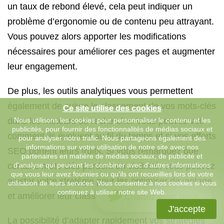
un taux de rebond élevé, cela peut indiquer un
problème d’ergonomie ou de contenu peu attrayant.
Vous pouvez alors apporter les modifications
nécessaires pour améliorer ces pages et augmenter
leur engagement.
De plus, les outils analytiques vous permettent
également de suivre le classement de vos mots-clés
Ce site utilise des cookies
dans les moteurs de recherche. Vous pouvez voir
Nous utilisons les cookies pour personnaliser le contenu et les
publicités, pour fournir des fonctionnalités de médias sociaux et
comment ils évoluent au fil du temps et si vos efforts
pour analyser notre trafic. Nous partageons également des
informations sur votre utilisation de notre site avec nos
SEO portent leurs fruits. Si vous remarquez que
partenaires en matière de médias sociaux, de publicité et
certains mots-clés perdent en visibilité, vous pouvez
d'analyse qui peuvent les combiner avec d'autres informations
que vous leur avez fournies ou qu'ils ont recueillies lors de votre
ajuster votre stratégie pour les optimiser davantage
utilisation de leurs services. Vous consentez à nos cookies si vous
continuez à utiliser notre site Web.
et améliorer leur classement.
Chattez avec nous
J'accepte
La possibilité d’adapter rapidement vos stratégies