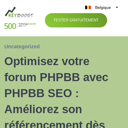
Belgique
België
TESTER GRATUITEMENT
Nederland
France
Deutschland
Uncategorized
UK
Optimisez votre
España
Italia
forum PHPBB avec
PHPBB SEO :
Améliorez son
référencement dès