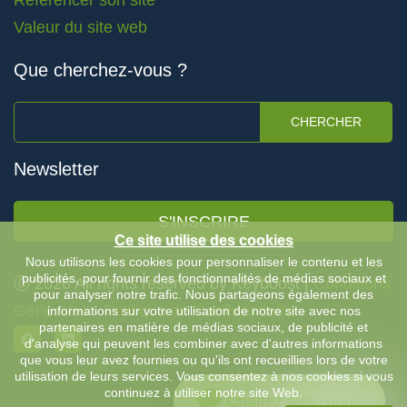
Référencer son site
Valeur du site web
Que cherchez-vous ?
CHERCHER
Newsletter
S'INSCRIRE
Ce site utilise des cookies
Nous utilisons les cookies pour personnaliser le contenu et les
publicités, pour fournir des fonctionnalités de médias sociaux et
Ⓒ 2026 All rights reserved by Keyboost |
Conditions
pour analyser notre trafic. Nous partageons également des
Générales
-
Politique de Confidentialité
informations sur votre utilisation de notre site avec nos
partenaires en matière de médias sociaux, de publicité et
d'analyse qui peuvent les combiner avec d'autres informations
que vous leur avez fournies ou qu'ils ont recueillies lors de votre
utilisation de leurs services. Vous consentez à nos cookies si vous
continuez à utiliser notre site Web.
Chattez avec nous