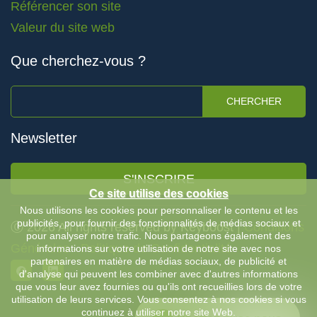
Référencer son site
Valeur du site web
Que cherchez-vous ?
CHERCHER
Newsletter
S'INSCRIRE
Ce site utilise des cookies
Nous utilisons les cookies pour personnaliser le contenu et les
publicités, pour fournir des fonctionnalités de médias sociaux et
Ⓒ 2026 All rights reserved by Keyboost |
Conditions
pour analyser notre trafic. Nous partageons également des
Générales
-
Politique de Confidentialité
informations sur votre utilisation de notre site avec nos
partenaires en matière de médias sociaux, de publicité et
d'analyse qui peuvent les combiner avec d'autres informations
que vous leur avez fournies ou qu'ils ont recueillies lors de votre
utilisation de leurs services. Vous consentez à nos cookies si vous
continuez à utiliser notre site Web.